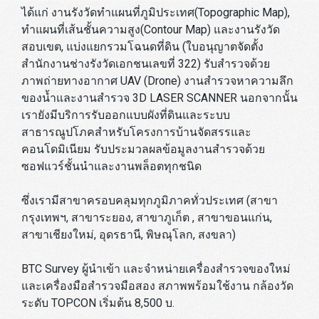
ได้แก่ งานรังวัดทำแผนที่ภูมิประเทศ(Topographic Map),
ทำแผนที่เส้นชั้นความสูง(Contour Map) และงานรังวัด
สอบเขต, แบ่งแยกรวมโฉนดที่ดิน (ใบอนุญาตจัดตั้ง
สำนักงานช่างรังวัดเอกชนเลขที่ 322) รับสำรวจด้วย
ภาพถ่ายทางอากาศ UAV (Drone) งานสำรวจหาความลึก
ของน้ำและงานสำรวจ 3D LASER SCANNER นอกจากนั้น
เรายังมีบริการรับออกแบบผังที่ดินและระบบ
สาธารณูปโภคสำหรับโครงการบ้านจัดสรรและ
คอนโดมิเนียม รับประมวลผลข้อมูลงานสำรวจด้วย
ซอฟแวร์ชั้นนำและงานพล็อตทุกชนิด
ซึ่งเรามีสาขาครอบคลุมทุกภูมิภาคทั่วประเทศ (สาขา
กรุงเทพฯ, สาขาระยอง, สาขาภูเก็ต , สาขาขอนแก่น,
สาขาเชียงใหม่, อุดรธานี, พิษณุโลก, สงขลา)
BTC Survey ผู้นำเข้า และจำหน่ายเครื่องสำรวจของใหม่
และเครื่องมือสำรวจมือสอง สภาพพร้อมใช้งาน กล้องวัด
ระดับ TOPCON เริ่มต้น 8,500 บ.