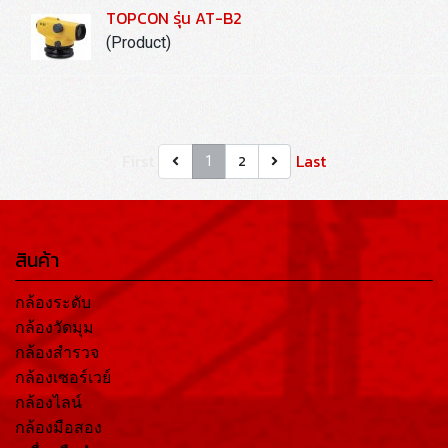
TOPCON รุ่น AT-B2
(Product)
First
Last
2
1
สินค้า
กล้องระดับ
กล้องวัดมุม
กล้องสำรวจ
กล้องเซอร์เวย์
กล้องไลน์
กล้องมือสอง