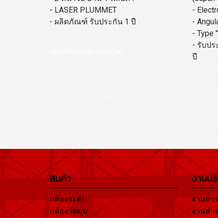
- LASER PLUMMET
- Elect
- ผลิตภัณฑ์ รับประกัน 1 ปี
- Angul
- Type 
- รับปร
กล้องวัดมุม หรือกล้องไลน์
ปี
สินค้า
งานบร
กล้องระดับ
งานสำร
กล้องวัดมุม
งานสำร