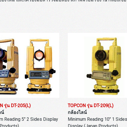
 รุ่น DT-205(L)
TOPCON รุ่น DT-209(L)
น์
กล้องไลน์
 Reading 5" 2 Sides Display
Minimum Reading 10" 1 Side
Products)
Display (Japan Products)