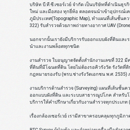
บริษัท บี.ที.ซี.เซอร์เวย์ จำกัด เป็นบริษัทที่ดำเ
ใหม่ และมือสอง ทุกยี่ห้อ ตลอดจนนำเข้าอุปกรณ์เคร
ภูมิประเทศ(Topographic Map), ทำแผนที่เส้นชั้นค
322) รับสำรวจด้วยภาพถ่ายทางอากาศ UAV (Dr
นอกจากนั้นเรายังมีบริการรับออกแบบผังที่ดิน
นำและงานพล็อตทุกชนิด
งานสำรวจ ใบอนุญาตจัดตั้งสำนักงานเลขที่ 322 มีค
ที่ดินที่มีโฉนดที่ดิน โดยไม่ต้องรอคิวรังวัด รังวัด
กฎหมายรองรับ (พรบ.ช่างรังวัดเอกชน พ.ศ. 2535) ภ
งานบริการด้านสำรวจ (Surveying) แผนที่เส้นชั้นคว
ออกแบบผังที่ดิน และระบบสาธารณูปโภค สำหรับโค
บริการให้คำปรึกษาเกี่ยวกับงานสำรวจทุกประเภท (
เรื่องกล้องเซอร์เวย์ เรามีสาขาครอบคลุมทุกภูมิภ
BTC Survey ผู้นำเข้า และจำหน่ายเครื่องมือสำรว