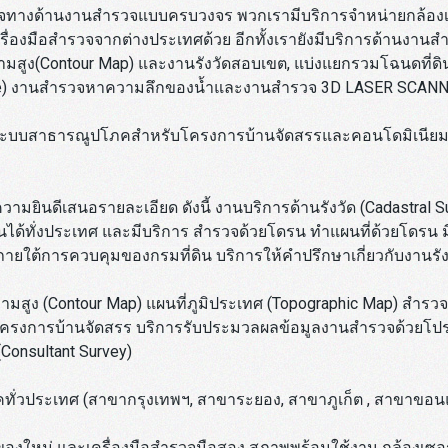
นินธุรกิจทางด้านงานสำรวจแบบครบวงจร พวกเรามีบริการจำหน่ายกล้องเซ
ื่องมือสำรวจจากต่างประเทศด้วย อีกทั้งเรายังมีบริการด้านงานสำร
วามสูง(Contour Map) และงานรังวัดสอบเขต, แบ่งแยกรวมโฉนดที่ดิน
one) งานสำรวจหาความลึกของน้ำและงานสำรวจ 3D LASER SCAN
และระบบสาธารณูปโภคสำหรับโครงการบ้านจัดสรรและคอนโดมิเนียม
วามยินดีเสนอรายละเอียด ดังนี้ งานบริการด้านรังวัด (Cadastral 
ที่ดินได้ทั่งประเทศ และมีบริการ สำรวจด้วยโดรน ทำแผนที่ด้วยโดรน ม
ายใต้การควบคุมของกรมที่ดิน บริการให้คำปรึกษาเกี่ยวกับงานรัง
ามสูง (Contour Map) แผนที่ภูมิประเทศ (Topographic Map) สำรวจเ
รงการบ้านจัดสรร บริการรับประมวลผลข้อมูลงานสำรวจด้วยโปรแก
Consultant Survey)
าคทั่วประเทศ (สาขากรุงเทพฯ, สาขาระยอง, สาขาภูเก็ต , สาขาขอนแ
จของใหม่ และเครื่องมือสำรวจมือสอง สภาพพร้อมใช้งาน กล้องเซอร