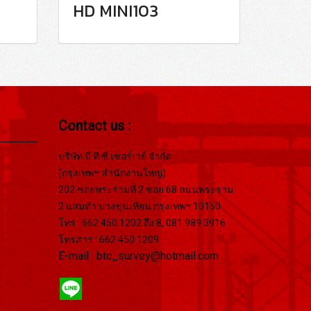
HD MINI103
Contact us :
บริษัท บี.ที.ซี.เซอร์เวย์ จำกัด
(กรุงเทพฯ สำนักงานใหญ่)
202 ซอยพระรามที่ 2 ซอย 68 ถนนพระราม
2 แสมดำ บางขุนเทียน กรุงเทพฯ 10150
โทร : 662 450 1202 ถึง 8, 081 989 3916
โทรสาร : 662 450 1209
E-mail : btc_survey@hotmail.com