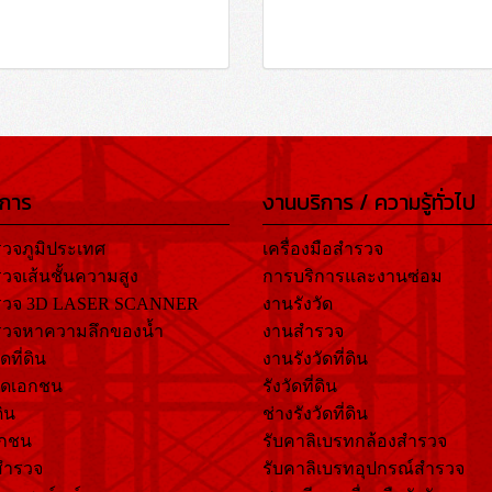
ิการ
งานบริการ / ความรู้ทั่วไป
วจภูมิประเทศ
เครื่องมือสำรวจ
วจเส้นชั้นความสูง
การบริการและงานซ่อม
รวจ 3D LASER SCANNER
งานรังวัด
วจหาความลึกของน้ำ
งานสำรวจ
ัดที่ดิน
งานรังวัดที่ดิน
วัดเอกชน
รังวัดที่ดิน
ดิน
ช่างรังวัดที่ดิน
อกชน
รับคาลิเบรทกล้องสำรวจ
สำรวจ
รับคาลิเบรทอุปกรณ์สำรวจ