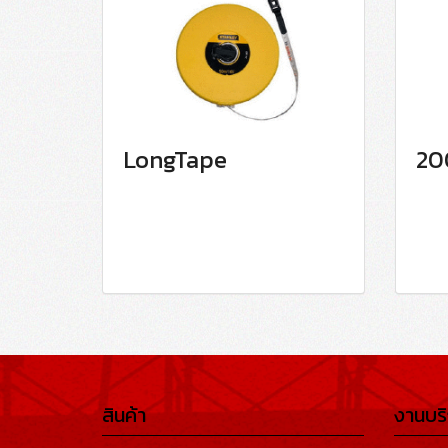
LongTape
20
สินค้า
งานบร